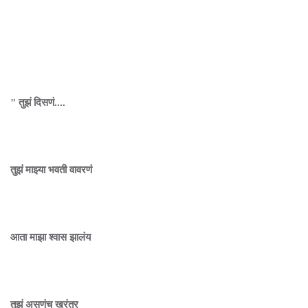
" तुझं दिसणं....
तुझं माझ्या भवती वावरणं
आता माझा श्वास झालंय
तुझं असणंच खरंतर