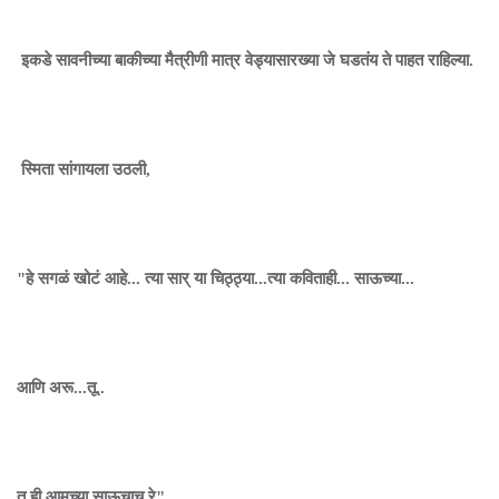
इकडे सावनीच्या बाकीच्या मैत्रीणी मात्र वेड्यासारख्या जे घडतंय ते पाहत राहिल्या.
स्मिता सांगायला उठली,
"हे सगळं खोटं आहे... त्या सार् या चिठ्ठ्या...त्या कविताही... साऊच्या...
आणि अरू...तू..
तू ही आमच्या साऊचाच रे"