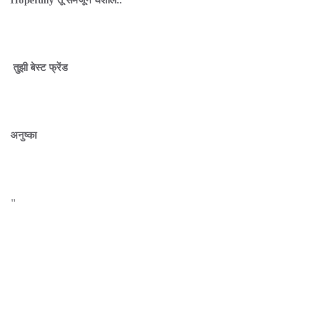
Hopefully तू समजून घेशील..
तुझी बेस्ट फ्रेंड
अनुष्का
"