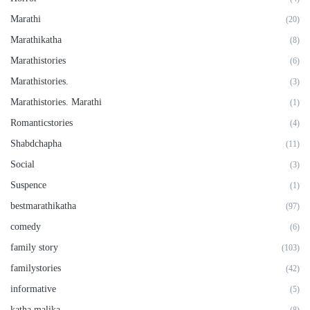
Marathi
(20)
Marathikatha
(8)
Marathistories
(6)
Marathistories.
(3)
Marathistories. Marathi
(1)
Romanticstories
(4)
Shabdchapha
(11)
Social
(3)
Suspence
(1)
bestmarathikatha
(97)
comedy
(6)
family story
(103)
familystories
(42)
informative
(5)
katha malika