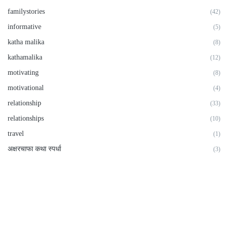
familystories
(42)
informative
(5)
katha malika
(8)
kathamalika
(12)
motivating
(8)
motivational
(4)
relationship
(33)
relationships
(10)
travel
(1)
अक्षरचाफा कथा स्पर्धा
(3)