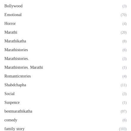
Bollywood
(3)
Emotional
(70)
Horror
(4)
Marathi
(20)
Marathikatha
(8)
Marathistories
(6)
Marathistories.
(3)
Marathistories. Marathi
(1)
Romanticstories
(4)
Shabdchapha
(11)
Social
(3)
Suspence
(1)
bestmarathikatha
(97)
comedy
(6)
family story
(103)