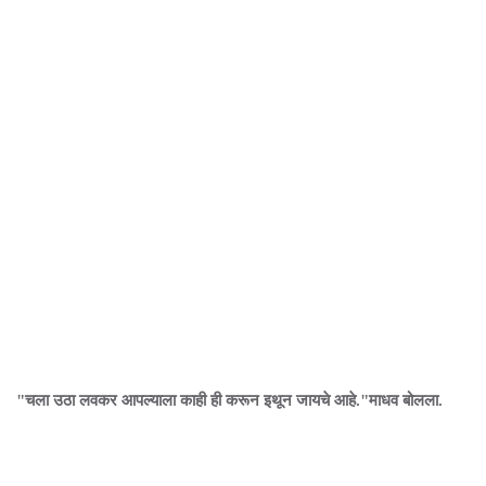
"चला उठा लवकर आपल्याला काही ही करून इथून जायचे आहे."माधव बोलला.