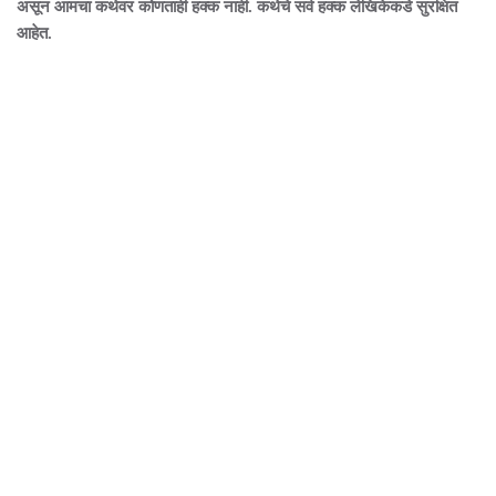
असून आमचा कथेवर कोणताही हक्क नाही. कथेचे सर्व हक्क लेखिकेकडे सुरक्षित
आहेत.