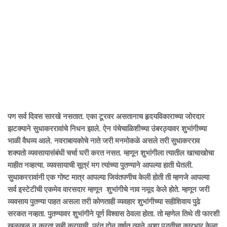
पण सर्व दिवस सारखे नसतात. एका टूरवर असतानाच हृदयविकाराच्या जोरदार
झटक्याने सुधाकररावांचे निधन झाले. ऐन पंचेचाळिशीच्या उंबरठ्यावर शुभांगीच्या
भाळी वैधव्य आले. नवराबायकोचे नाते जरी मनमोकळे असले तरी सुधाकरराव
शक्यतो व्यवसायासंबंधी चर्चा घरी करत नसत. म्हणून शुभांगीला त्यातील खाचाखोचा
माहीत नव्हत्या. व्यवसायाची सूत्रं मग त्यांच्या पुतण्याने आपल्या हाती घेतली.
सुधाकररावांनी एक गोष्ट मात्र आपल्या जिवंतपणीच केली होती ती म्हणजे आपल्या
सर्व इस्टेटीची एकमेव वारसदार म्हणून शुभांगीचे नाव नमूद केले होते. म्हणून जरी
व्यवसाय पुतण्या पाहत असला तरी कोणताही व्यवहार शुभांगीच्या सहीशिवाय पुढे
सरकत नव्हता. पुतण्यावर शुभांगीने पूर्ण विश्वास ठेवला होता. तो म्हणेल तिथे ती फारशी
खळखळ न करता सही करायची. परंतु दोन वर्षात त्याने अशा पद्धतीचा कारभार केला