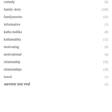
comedy
(6)
family story
(103)
familystories
(42)
informative
(5)
katha malika
(8)
kathamalika
(12)
motivating
(8)
motivational
(4)
relationship
(33)
relationships
(10)
travel
(1)
अक्षरचाफा कथा स्पर्धा
(3)