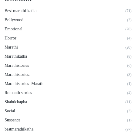
Best marathi katha
(71)
Bollywood
(3)
Emotional
(70)
Horror
(4)
Marathi
(20)
Marathikatha
(8)
Marathistories
(6)
Marathistories.
(3)
Marathistories. Marathi
(1)
Romanticstories
(4)
Shabdchapha
(11)
Social
(3)
Suspence
(1)
bestmarathikatha
(97)