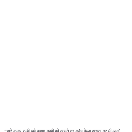
“अरे काकू, तुम्ही इथे कशा! काही हवे असते तर काॅल केला असता तर मी आलो