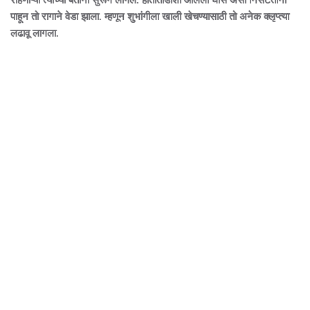
राहणाऱ्या त्याच्या बेतांना सुरूंग लागले. हातातोंडाशी आलेला घास असा निसटताना
पाहून तो रागाने वेडा झाला. म्हणून शुभांगीला खाली खेचण्यासाठी तो अनेक क्लृप्त्या
लढावू लागला.