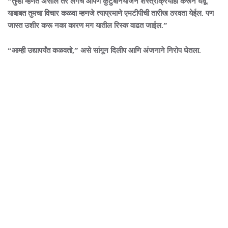
“तुम्ही म्हणत असाल तर लगेच आपण कुटुंबनियोजन शस्त्रक्रियाही करून घेवू.
याबाबत तुमचा विचार कळवा म्हणजे त्याप्रमाणे एमटीपीची तारीख ठरवता येईल. पण
जास्त उशीर करू नका कारण मग यातील रिस्क वाढत जाईल.”
“आम्ही उद्यापर्यंत कळवतो,” असे सांगून दिलीप आणि अंजनाने निरोप घेतला.