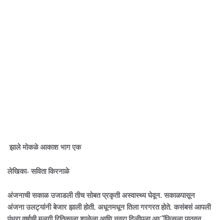
झाले मोकळे आकाश भाग एक
लेखिका- सविता किरनाळे
अंजनाची सकाळ उजाडली तीच सोबत प्रकृती अस्वास्थ्य घेवून. सकाळपासून
अंजना उलट्यांनी बेजार झाली होती. अधूनमधून तिला गरगरत होते. कसंबसं आपली
पंधरा वर्षाची मुलगी रितिकाला शाळेला आणि नवरा दिलीपला आॅफिसला पाठवून