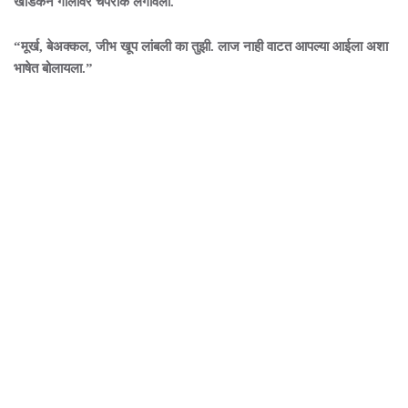
खाडकन गालावर चपराक लगावली.
“मूर्ख, बेअक्कल, जीभ खूप लांबली का तुझी. लाज नाही वाटत आपल्या आईला अशा
भाषेत बोलायला.”