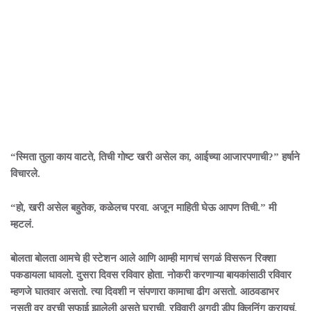
“स्मिता तुला काय वाटते, तिची गोष्ट खरी असेल का, आईच्या आजारपणाची?” हर्षाने
विचारले.
“हो, खरी असेल बहुतेक, कळेलच परवा. अजून माहिती घेऊ आपण तिची.” मी
म्हटलं.
बोलता बोलता आमचे ही स्टेशन आले आणि आम्ही मागचं सगळं विसरून रिक्शा
पकडायला धावलो. दुसरा दिवस रविवार होता. नोकरी करणाऱ्या बायकांसाठी रविवार
म्हणजे घातवार असतो. त्या दिवशी न संपणारा कामाचा ढीग असतो. आठवडाभर
नुसती वर वरची सफाई झालेली असते घराची. रविवारी अगदी डीप क्लिनिंग करायचं.