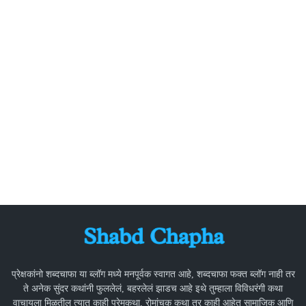
प्रेक्षकांनो शब्दचाफा या ब्लॉग मध्ये मनपूर्वक स्वागत आहे, शब्दचाफा फक्त ब्लॉग नाही तर
ते अनेक सुंदर कथांनी फुललेलं, बहरलेलं झाडच आहे इथे तुम्हाला विविधरंगी कथा
वाचायला मिळतील त्यात काही प्रेमकथा, रोमांचक कथा तर काही आहेत सामाजिक आणि