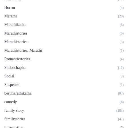
Horror
(4)
Marathi
(20)
Marathikatha
(8)
Marathistories
(6)
Marathistories.
(3)
Marathistories. Marathi
(1)
Romanticstories
(4)
Shabdchapha
(11)
Social
(3)
Suspence
(1)
bestmarathikatha
(97)
comedy
(6)
family story
(103)
familystories
(42)
informative
(5)