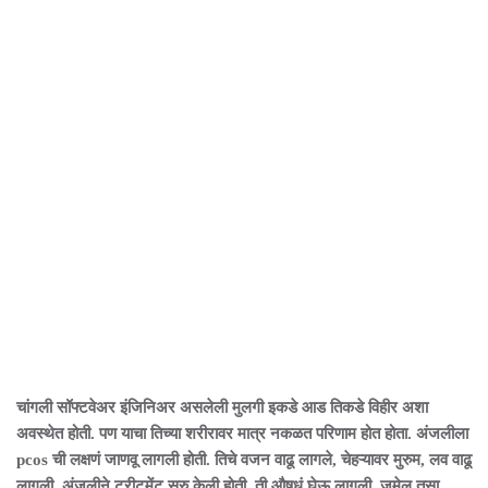
चांगली सॉफ्टवेअर इंजिनिअर असलेली मुलगी इकडे आड तिकडे विहीर अशा
अवस्थेत होती. पण याचा तिच्या शरीरावर मात्र नकळत परिणाम होत होता. अंजलीला
pcos ची लक्षणं जाणवू लागली होती. तिचे वजन वाढू लागले, चेहऱ्यावर मुरुम, लव वाढू
लागली. अंजलीने ट्रीटमेंट सुरु केली होती. ती औषधं घेऊ लागली. जमेल तसा