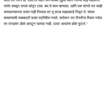
आता तरी जागी हो. एकटीच सहन करण्यापेक्षा तुझ्या आणि त्याच्या आई वडीलांना
समोर बसवून सगळं सांगून टाक. बघ ते काय म्हणतात. आणि एक सांगते जर काही
समाधानकारक उपाय नाही निघाला तर तू सरळ माझ्याकडे निघून ये. संसार
वाचवण्याची जबाबदारी फक्त स्त्रीचीच नसते. समोरून जर रिस्पॉन्स मिळत नसेल
तर दगडावर डोकं आपटून फायदा नाही. उलट आपलंच डोकं फुटतं."