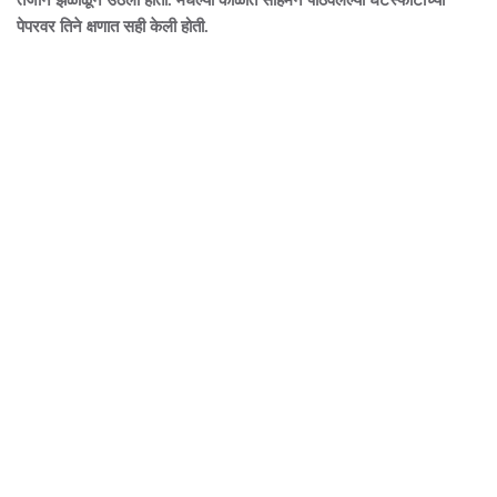
तेजाने झळाळून उठली होती. मधल्या काळात सोहमने पाठवलेल्या घटस्फोटाच्या
पेपरवर तिने क्षणात सही केली होती.