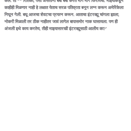
केलं. ती ** रितिका, पैसा असताना बेबी बेबी करत मागे मागे फिरायची. माझ्याकडून
काहीही मिळणार नाही हे लक्षात येताच सरळ पतिव्रता बनून लग्न करून अमेरिकेला
निघून गेली. बघू आजचा शेवटचा प्रयत्न करून. आताचा इंटरव्ह्यू चांगला झाला,
नोकरी मिळाली तर ठीक नाहीतर जावं लागेल बापासमोर नाक घासायला. पण ही
अंजली इथे काय करतेय, तीही माझ्यासारखी इंटरव्ह्यूसाठी आलीय का?'