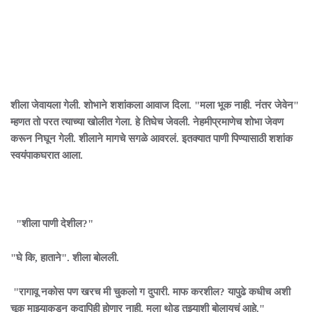
शीला जेवायला गेली. शोभाने शशांकला आवाज दिला. "मला भूक नाही. नंतर जेवेन"
म्हणत तो परत त्याच्या खोलीत गेला. हे तिघेच जेवली. नेहमीप्रमाणेच शोभा जेवण
करून निघून गेली. शीलाने मागचे सगळे आवरलं. इतक्यात पाणी पिण्यासाठी शशांक
स्वयंपाकघरात आला.
"शीला पाणी देशील?"
"घे कि, हाताने". शीला बोलली.
"रागावू नकोस पण खरच मी चुकलो ग दुपारी. माफ करशील? यापुढे कधीच अशी
चूक माझ्याकडून कदापिही होणार नाही. मला थोड तुझ्याशी बोलायचं आहे."