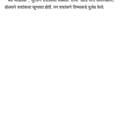
"बस थोडावेळ", सुरेशने शशांकला थांबवले. शोभा आता परत कावरीबावरी.
डोळ्याने शशांकला खुणावत होती. पण शशांकने तिच्याकडे दुर्लक्ष केले.