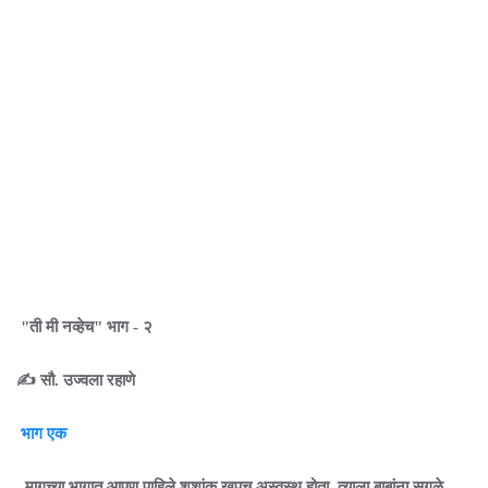
"ती मी नव्हेच" भाग - २
✍️ सौ. उज्वला रहाणे
भाग एक
मागच्या भागात आपण पाहिले शशांक खुपच अस्वस्थ होता. त्याला बाबांना सगळे