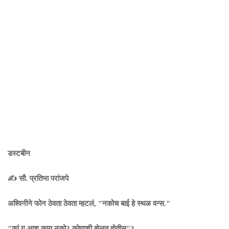
डस्टबीन
✍️ सौ. प्रतिभा परांजपे
अश्विनीने फोन ठेवता ठेवता म्हटलं, "नकोच बाई हे स्थळ वन्स."
"कां ग आशू काय नको? कोणाशी बोलत होतीस"?