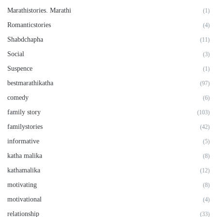
Marathistories. Marathi
(1)
Romanticstories
(4)
Shabdchapha
(11)
Social
(3)
Suspence
(1)
bestmarathikatha
(97)
comedy
(6)
family story
(103)
familystories
(42)
informative
(5)
katha malika
(8)
kathamalika
(12)
motivating
(8)
motivational
(4)
relationship
(33)