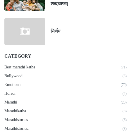
शब्दचाफा]
निर्णय
CATEGORY
Best marathi katha
(71)
Bollywood
(3)
Emotional
(70)
Horror
(4)
Marathi
(20)
Marathikatha
(8)
Marathistories
(6)
Marathistories.
(3)