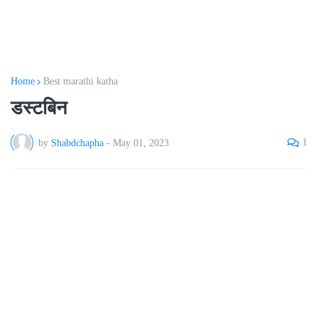
Home
Best marathi katha
डस्टबिन
1
by
Shabdchapha
-
May 01, 2023