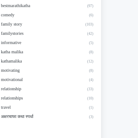
bestmarathikatha
(97)
comedy
(6)
family story
(103)
familystories
(42)
informative
(5)
katha malika
(8)
kathamalika
(12)
motivating
(8)
motivational
(4)
relationship
(33)
relationships
(10)
travel
(1)
अक्षरचाफा कथा स्पर्धा
(3)