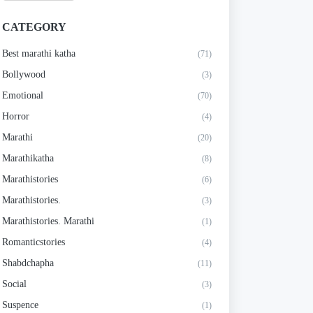
CATEGORY
Best marathi katha
(71)
Bollywood
(3)
Emotional
(70)
Horror
(4)
Marathi
(20)
Marathikatha
(8)
Marathistories
(6)
Marathistories.
(3)
Marathistories. Marathi
(1)
Romanticstories
(4)
Shabdchapha
(11)
Social
(3)
Suspence
(1)