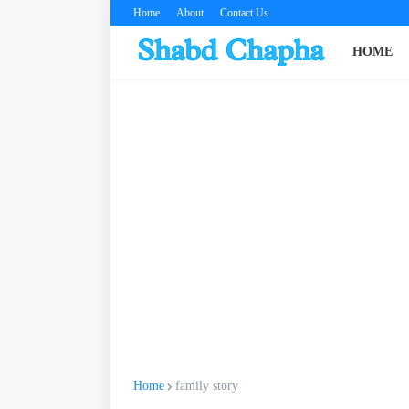
Home
About
Contact Us
HOME
Home
family story