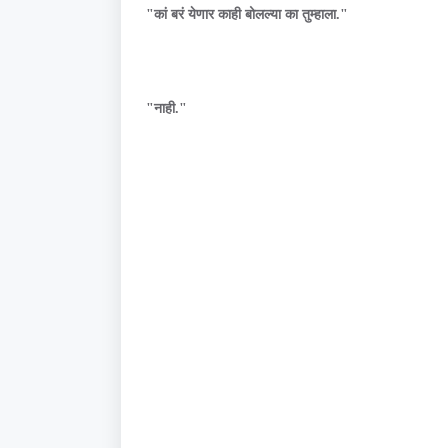
"कां बरं येणार काही बोलल्या का तुम्हाला."
"नाही."