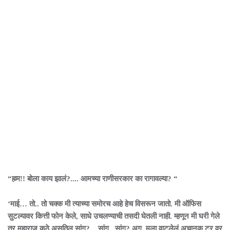
“ह्म्म!! बोला काय झालं?.... आमच्या राणीसरकार का रागावल्या? “
‘माई… तो.. तो चक्क मी त्याच्या समोरच आहे हेच विसरून जातो. मी ऑफिस
सुटल्यावर कित्ती फोन केले, साधे उचलण्याची तसदी घेतली नाही. म्हणून मी घरी गेले
तर महाराज कुठे असतिल सांग?... सांग.. सांग? अग, मला वाटलेलं अचानक टूर वर