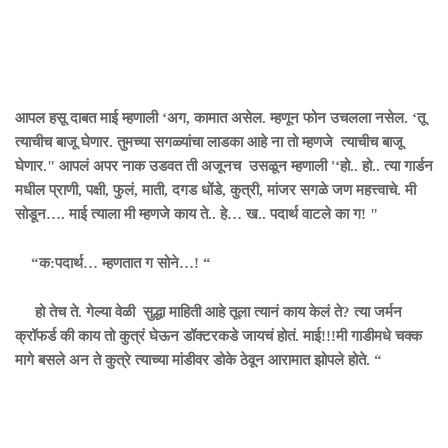
आपल हसू दाबत माई म्हणाली ‘अग, कामात असेल. म्हणून फोन उचलला नसेल. ‘तू
त्याचीच बाजू घेणार. तुमच्या सगळ्यांचा लाडका आहे ना तो म्हणजे त्याचीच बाजू
घेणार." आपलं अपर नाक उडवत ती अजूनच उसळून म्हणाली '‘हो.. हो.. त्या गार्डन
मधील प्राणी, पक्षी, फुलं, माती, दगड धोंडे, कुत्री, मांजर सगळे जण महत्त्वाचे. मी
सोडून…. माई त्याला मी म्हणजे काय ते.. हे… ख.. पदार्थ वाटले का ग! "
“क:पदार्थ… म्हणतात ग सोने…! “
हो तेच ते. गेल्या वेळी सुद्धा माहिती आहे तूला त्यानं काय केलं ते? त्या जर्मन
क्रॉफर्ड की काय तो कुत्रं घेऊन डॉक्टरकडे जायचं होतं. माई!!!मी गाडीमधे चक्क
मागे बसले अन ते कुत्रे त्याच्या मांडीवर डोके ठेवून आरामात झोपले होते. “