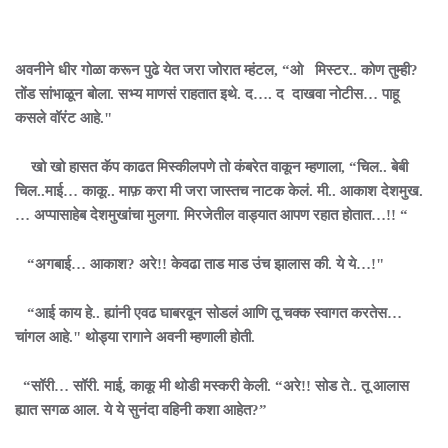
अवनीने धीर गोळा करून पुढे येत जरा जोरात म्हंटल, “ओ मिस्टर.. कोण तुम्ही?
तोंड सांभाळून बोला. सभ्य माणसं राहतात इथे. द…. द दाखवा नोटीस… पाहू
कसले वॉरंट आहे."
खो खो हासत कॅप काढत मिस्कीलपणे तो कंबरेत वाकून म्हणाला, “चिल.. बेबी
चिल..माई… काकू.. माफ़ करा मी जरा जास्तच नाटक केलं. मी.. आकाश देशमुख.
… अप्पासाहेब देशमुखांचा मुलगा. मिरजेतील वाड्यात आपण रहात होतात…!! “
“अगबाई… आकाश? अरे!! केवढा ताड माड उंच झालास की. ये ये…!"
“आई काय हे.. ह्यांनी एवढ घाबरवून सोडलं आणि तू चक्क स्वागत करतेस…
चांगल आहे." थोड्या रागाने अवनी म्हणाली होती.
“सॉरी… सॉरी. माई, काकू मी थोडी मस्करी केली. “अरे!! सोड ते.. तू आलास
ह्यात सगळ आल. ये ये सुनंदा वहिनी कशा आहेत?”