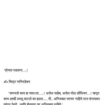
प्रेमात पडताना….!
✍️ चित्रा नानिवडेकर
‘समजतो काय हा स्वतःला…..! असेल साहेब, असेल मोठा ऑफिसर…! म्हणून
काय आम्ही लल्लू वाटलो का ह्याला…. मी.. अज्जिबात जाणार नाहिये परत बंगल्यावर
सांगून ठेवते. ‘आणि बोलणार तर अज्जिबात नाहिये '