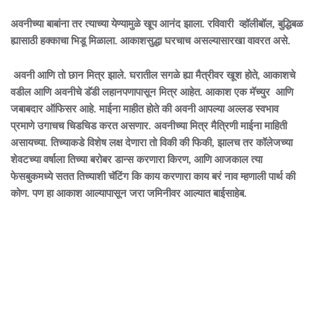
अवनीच्या बाबांना तर त्याच्या येण्यामुळे खूप आनंद झाला. रविवारी व्हॉलीबॉल, बुद्धिबळ
ह्यासाठी हक्काचा भिडू मिळाला. आकाशसुद्धा घरचाच असल्यासारखा वावरत असे.
अवनी आणि तो छान मित्र झाले. घरातील सगळे ह्या मैत्रीवर खूश होते, आकाशचे
वडील आणि अवनीचे डॅडी लहानपणापासून मित्र आहेत. आकाश एक मॅच्युर आणि
जबाबदार ऑफिसर आहे. माईना माहीत होते की अवनी आपल्या अल्लड स्वभाव
प्रमाणे उगाचच चिडचिड करत असणार. अवनीच्या मित्र मैत्रिणी माईना माहिती
असायच्या. तिच्याकडे विशेष लक्ष देणारा तो विकी की फिकी, झालच तर कॉलेजच्या
शेवटच्या वर्षाला तिच्या बरोबर डान्स करणारा किरण, आणि आजकाल त्या
फेसबुकमध्ये सतत तिच्याशी चॅटिंग कि काय करणारा काय बरं नाव म्हणाली पार्थ की
कोण. पण हा आकाश आल्यापासून जरा जमिनीवर आल्यात बाईसाहेब.