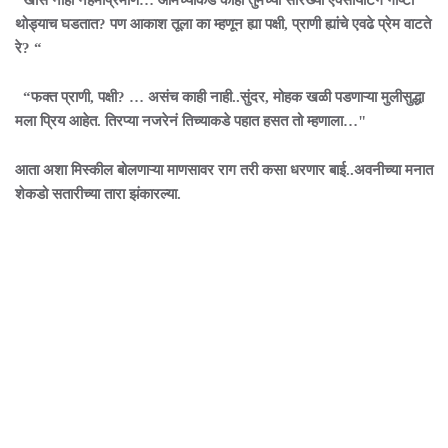
“खास नाही नेहमीप्रमाणे… आमच्याकडे काही तुमच्या सारख्या एक्सायटिंग गोष्टी
थोड्याच घडतात? पण आकाश तूला का म्हणून ह्या पक्षी, प्राणी ह्यांचे एवढे प्रेम वाटते
रे? “
“फक्त प्राणी, पक्षी? … असंच काही नाही..सुंदर, मोहक खळी पडणाऱ्या मुलीसुद्धा
मला प्रिय आहेत. तिरप्या नजरेनं तिच्याकडे पहात हसत तो म्हणाला…"
आता अशा मिस्कील बोलणाऱ्या माणसावर राग तरी कसा धरणार बाई..अवनीच्या मनात
शेकडो सतारीच्या तारा झंकारल्या.