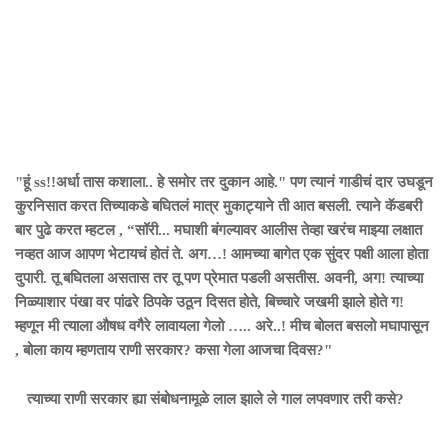
"हूं ss!!अर्धा तास कशाला.. हे समोर तर दुकान आहे." पण त्यानं गाडीचं दार उघडून
कुरनिसात करत तिच्याकडे बघितलं मात्र मुकाट्याने ती आत बसली. त्याने कॅडबरी
बार पुढे करत म्हटल , “सॉरी... मघाशी बंगल्यावर आलीस तेव्हा खरंच माझ्या लक्षात
नव्हत आज आपण भेटायचं होतं ते. अग…! आमच्या बागेत एक सुंदर पक्षी आला होता
दुपारी. तू बघितला असतास तर तू पण प्रेमात पडली असतीस. अवनी, अग! त्याच्या
निळ्याशार पंखा वर पांढरे ठिपके उठून दिसत होते, बिच्चारे जखमी झाले होते ग!
म्हणून मी त्याला औषध वगैरे लावायला गेलो ….. अरे..! मीच बोलत बसलो मघापासून
, बोला काय म्हणताय राणी सरकार? कसा गेला आजचा दिवस?"
त्याच्या राणी सरकार ह्या संबोधनामूळे लाल झाले ले गाल लपवणार तरी कसे?