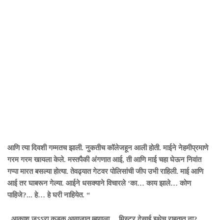
आणि त्या दिवशी गम्मतच झाली. नुकतीच कॉलेजहून आली होती. माईने नेहमीप्रमाणे
गरम गरम खायला केले. मस्तपैकी अंगणात आई, ती आणि माई चहा घेऊन निवांत
गप्पा मारत बसल्या होत्या. तेवढ्यात गेटवर पोलिसांची जीप उभी राहिली. माई आणि
आई तर घाबरून गेल्या. आईने धसक्याने विचारले ‘का… काय झाले… कोण
पाहिजे?... हे… हे घरी नाहियेत. “
आकाश जऽऽरा कडक आवाजात म्हणाला… मिस्टर देसाई इथेच राहतात ना?