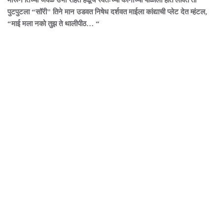
मारून तिच्या जवळ उभा राहत हळूच स्वतःच्या कानाच्या पाळीला हात लावत तो
पुटपुटला “सॉरी" तिने मान उडवत निषेध दर्शवत माईला कांद्याची प्लेट देत म्हंटल,
“माई मला नको तुझ ते थालीपीठ… “