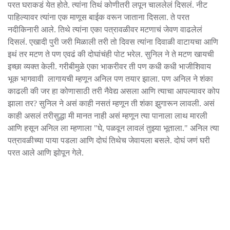
परत घराकडं येत होते. त्यांना तिथं कोणीतरी लपून चाललेलं दिसलं. नीट
पाहिल्यावर त्यांना एक माणूस बाईक वरून जाताना दिसला. ते परत
नदीकिनारी आले. तिथे त्यांना एका पत्रावळीवर मटणाचं जेवण वाढलेलं
दिसलं. एखादी पुरी जरी मिळाली तरी तो दिवस त्यांना दिवाळी वाटायचा आणि
इथं तर मटण ते पण एवढं की दोघांचंही पोट भरेल. सुनिल ने ते मटण खायची
इच्छा व्यक्त केली. गरीबीमुळे एका भाकरीवर ती पण कधी कधी भाजीशिवाय
भूक भागवावी लागायची म्हणून अनिल पण तयार झाला. पण अनिल ने शंका
काढली की जर हा कोणासाठी तरी नैवेद्य असला आणि त्याचा आपल्यावर कोप
झाला तर? सुनिल ने असं काही नसतं म्हणून ती शंका झुगारून लावली. असं
काही असलं तरीसुद्धा मी मानत नाही असं म्हणून त्या पानाला लाथ मारली
आणि हसून अनिल ला म्हणाला "घे, पळवून लावलं तुझ्या भूताला." अनिल त्या
पत्रावळीच्या पाया पडला आणि दोघं तिथेच जेवायला बसले. दोघं जणं घरी
परत आले आणि झोपून गेले.