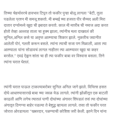
तिच्या चेहर्यावरचे हावभाव टिपून तो फकीर पुन्हा बोलू लागला "बेटी, तुला
पडलेला प्रश्न मी समजू शकतो. मी बम्बई च्या हजरत पीर सैय्यद अली मिरा
दातार दर्ग्यामध्ये खुदा ची इबादत करतो. काल मी मग़रीब ची नमाज अदा करत
होतो तेव्हा अल्लाह ताला चा हुक्म झाला, त्यांनीच मला दाखवलं की
सुनिल,अनिल कसे या अतृप्त आत्म्याचा शिकार झाले. नुकतीच जवानीत
आलेली पोरं, गलती करून बसले. त्यांना त्याची सजा पण मिळाली, आता त्या
आत्म्याला यांना सोडावचं लागल नाहीतर त्या आत्म्यावर खुदा चा कहर
बरसेल." एवढं ऐकून शांता चा ही त्या फकीर बाबा वर विश्वास बसला. तिने
त्यांना घरात घेतलं.
त्यांनी घरात पाऊल टाकल्याबरोबर सुनिल अनिल जागे झाले. विभित्स हसत
दोघे आधाश्यासारखे बाबा च्या जवळ येऊ लागले. त्यांनी झोळीतून एक बाटली
काढली आणि लगेच त्यातलं पाणी दोघांच्या अंगावर शिंपडलं तसं त्या दोघांच्या
अंगातून ठिणग्या बाहेर पडल्या ते बेशुद्ध व्हायला लागले. तसा तो फकीर परत
जोरात ओरडायला "खबरदार, पळण्याची कोशिश जरी केली. इतने दिन यांना