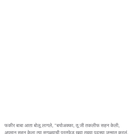
फकीर बाबा आता बोलू लागले, "बयोअक्का, तू जी तकलीफ सहन केली,
अपमान सहन केला त्या सगळ्याची परतफेड खुदा तूझ्या पुढच्या जन्मात करलं.