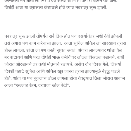
कोणीतरी मग शांता ला निरोप देत असत आणि ती अंगारा घेऊन येत असे.
तिघंही आता या त्रासला कंटाळले होते त्यात नवरात्र सुरू झाली.
नवरात्र सुरू झाली तोपर्यंत सर्व ठिक होत पण दसर्यानंतर जशी देवी झोपली
तसं अंगारा पण काम करेनासा झाला. आता सुनिल अनिल ला सारखाच त्रास
होऊ लागला. शांता ला पण काही सुचत न्हवतं, अंगारा लावल्यावर थोडा वेळ
बर वाटायचं आणि परत दोघंही भाऊ जमीनीवर लोळत विव्हळत पडायचे, कधी
जोरात ओरडायचे तर कधी मोठ्याने रडायचे. असेच दोन दिवस गेले, तिसर्या
दिवशी पहाटे सुनिल आणि अनिल खूप जास्त त्रास झाल्यामुळे बेशुद्ध पडले
होते. शांता चा पण नुकताच डोळा लागला होता तेवढ्यात तिला जोरात आवाज
आला "अल्लाह रेहम, दरवाजा खोल बेटी".