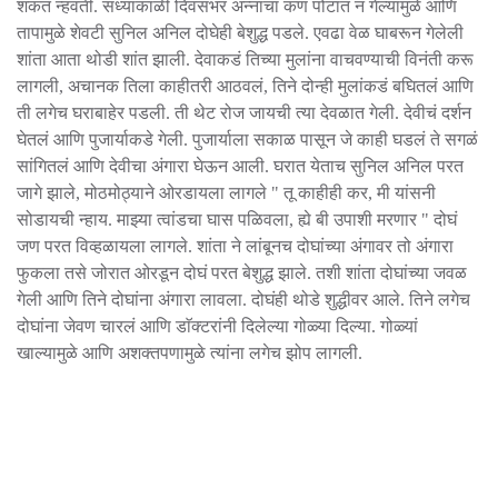
शकत न्हवती. संध्याकाळी दिवसभर अन्नाचा कण पोटात न गेल्यामुळे आणि
तापामुळे शेवटी सुनिल अनिल दोघेही बेशुद्ध पडले. एवढा वेळ घाबरून गेलेली
शांता आता थोडी शांत झाली. देवाकडं तिच्या मुलांना वाचवण्याची विनंती करू
लागली, अचानक तिला काहीतरी आठवलं, तिने दोन्ही मुलांकडं बघितलं आणि
ती लगेच घराबाहेर पडली. ती थेट रोज जायची त्या देवळात गेली. देवीचं दर्शन
घेतलं आणि पुजार्याकडे गेली. पुजार्याला सकाळ पासून जे काही घडलं ते सगळं
सांगितलं आणि देवीचा अंगारा घेऊन आली. घरात येताच सुनिल अनिल परत
जागे झाले, मोठमोठ्याने ओरडायला लागले " तू काहीही कर, मी यांसनी
सोडायची न्हाय. माझ्या त्वांडचा घास पळिवला, ह्ये बी उपाशी मरणार " दोघं
जण परत विव्हळायला लागले. शांता ने लांबूनच दोघांच्या अंगावर तो अंगारा
फुकला तसे जोरात ओरडून दोघं परत बेशुद्ध झाले. तशी शांता दोघांच्या जवळ
गेली आणि तिने दोघांना अंगारा लावला. दोघंही थोडे शुद्धीवर आले. तिने लगेच
दोघांना जेवण चारलं आणि डाॅक्टरांनी दिलेल्या गोळ्या दिल्या. गोळ्यां
खाल्यामुळे आणि अशक्तपणामुळे त्यांना लगेच झोप लागली.