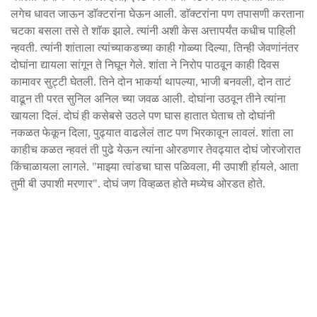
लगेच धावत जाऊन डाॅक्टरांना घेऊन आली. डाॅक्टरांना पण तपासणी करताना
चटका बसला तसे ते शाॅक झाले. त्यांनी अशी केस अत्तापर्यंत कधीच पाहिली
न्हवती. त्यांनी शांताला त्यांच्याकडच्या काही गोळ्या दिल्या, तिन्ही जेवणांनंतर
दोघांना द्यायला सांगून ते निघून गेले. शांता ने निरोप पाठवून काही दिवस
कामावर सुट्टी घेतली. तिने दोन भाकर्या थापल्या, भाजी बनवली, दोन ताटं
वाढून ती परत सुनिल अनिल च्या जवळ आली. दोघांना उठवून तीने त्यांना
खायला दिलं. दोघं ही कसेबसे उठले पण घास हातात घेताच तो दोघांनी
नकळत फेकून दिला, पुढ्यात वाढलेलं ताट पण भिरकावून लावलं. शांता ला
काहीच कळत न्हवतं ती पुढे येऊन त्यांना ओरडणार तेवढ्यात दोघं जोरजोरात
किंचाळायला लागले. "माझ्या त्वांडचा घास पळिवला, मी उपाशी र्हायले, आता
तुमी बी उपाशी मरणार". दोघं जण विव्हळत होते मध्येच ओरडत होते.