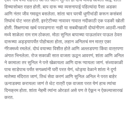
हिच्यासोबत राहत होती. बाप दारू च्या व्यसनापाई पहिल्यांदा पैसा अडका
आणि नंतर जीव गमावून बसलेला. शांता चार घरची धुणीभांडी करून कसंबसं
तिघांचं पोट भरत होती. इस्टेटीच्या नावावर गावात नदीकाठी एक पडकी खोली
होती. शिक्षणाचा खर्च परवडणारा नाही या सबबीखाली दोघांनीपण आठवी-नववी
मध्ये शाळेला राम राम ठोकला. मोठा सुनिल बापाच्या पाऊलांवर पाऊल ठेवत
दारूच्या अड्ड्यापर्यंत पोहोचला होता, लहान अनिलचं मन मात्र एका
गॅरेजमध्ये रमलेलं. दोघं वयाच्या विशीत होते आणि अल्लडपणा किंवा वात्रपणा
अंगात भिनलेला. रोज सकाळी सात वाजता ऊठून आवरणं, शांता आणि अनिल
ने कामाला तर सुनिल ने पत्ते खेळायला आणि दारू प्यायला जाणं. संध्याकाळी
पाच साडेपाच पर्यंत सगळ्यांनी घरी परत येणं, थोड्या वेळाने शांता ने दुर्गा
मातेच्या मंदिरात जाणं, तिथं सेवा करणं आणि सुनिल अनिल ने परत बाहेर
ऊनाडक्या करायला जाणं ते थेट रात्री एक वाजता परत येणं हाच त्यांचा
दिनक्रम होता. शांता नेहमी त्यांना ओरडतं असे पण ते ऐकून न ऐकल्यासारखं
करत.