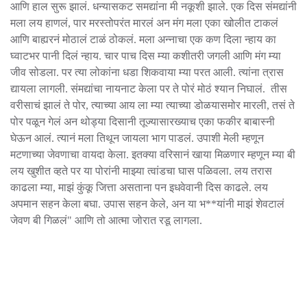
आणि हाल सुरू झालं. धन्यासकट समद्यांना मी नकूशी झाले. एक दिस संमद्यांनी
मला लय हाणलं, पार मरस्तोपरंत मारलं अन मंग मला एका खोलीत टाकलं
आणि बाह्यरनं मोठालं टाळं ठोकलं. मला अन्नाचा एक कण दिला न्हाय का
घ्वाटभर पानी दिलं न्हाय. चार पाच दिस म्या कशीतरी जगली आणि मंग म्या
जीव सोडला. पर त्या लोकांना धडा शिकवाया म्या परत आली. त्यांना त्रास
द्यायला लागली. संमद्यांचा नायनाट केला पर ते पोरं मोठं श्यान निघालं. तीस
वरीसाचं झालं ते पोर, त्याच्या आय ला म्या त्याच्या डोळयासमोर मारली, तसं ते
पोर पळून गेलं अन थोड्या दिसानी तूज्यासारख्याच एका फकीर बाबास्नी
घेऊन आलं. त्यानं मला तिथून जायला भाग पाडलं. उपाशी मेली म्हणून
मटणाच्या जेवणाचा वायदा केला. इतक्या वरिसानं खाया मिळणार म्हणून म्या बी
लय खुशीत व्हते पर या पोरांनी माझ्या त्वांडचा घास पळिवला. लय तरास
काढला म्या, माझं कुंकू जित्ता असताना पन इधवेवानी दिस काढले. लय
अपमान सहन केला बघा. उपास सहन केले, अन या भ**यांनी माझं शेवटालं
जेवण बी गिळलं" आणि तो आत्मा जोरात रडू लागला.