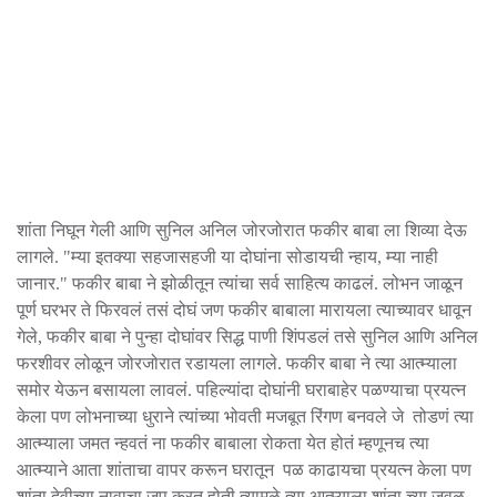
शांता निघून गेली आणि सुनिल अनिल जोरजोरात फकीर बाबा ला शिव्या देऊ
लागले. "म्या इतक्या सहजासहजी या दोघांना सोडायची न्हाय, म्या नाही
जानार." फकीर बाबा ने झोळीतून त्यांचा सर्व साहित्य काढलं. लोभन जाळून
पूर्ण घरभर ते फिरवलं तसं दोघं जण फकीर बाबाला मारायला त्याच्यावर धावून
गेले, फकीर बाबा ने पुन्हा दोघांवर सिद्ध पाणी शिंपडलं तसे सुनिल आणि अनिल
फरशीवर लोळून जोरजोरात रडायला लागले. फकीर बाबा ने त्या आत्म्याला
समोर येऊन बसायला लावलं. पहिल्यांदा दोघांनी घराबाहेर पळण्याचा प्रयत्न
केला पण लोभनाच्या धुराने त्यांच्या भोवती मजबूत रिंगण बनवले जे तोडणं त्या
आत्म्याला जमत न्हवतं ना फकीर बाबाला रोकता येत होतं म्हणूनच त्या
आत्म्याने आता शांताचा वापर करून घरातून पळ काढायचा प्रयत्न केला पण
शांता देवीच्या नावाचा जप करत होती त्यामुळे त्या आत्म्याला शांता च्या जवळ