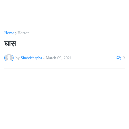
Home
Horror
घास
0
by
Shabdchapha
-
March 09, 2021