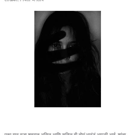
एका गाव वजा शहरात अनिल आणि सुनिल ही दोघं भावंडं आपली आई, शांता