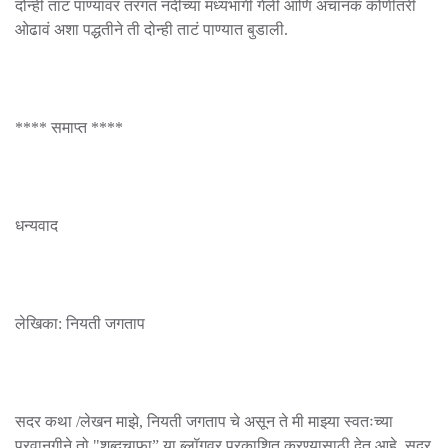
दोन्ही ताटं पाण्यावर तरंगत नदीच्या मध्यभागी गेली आणि अचानक कोणीतरी
ओढावं अशा पद्धतीने ती दोन्ही ताटं पाण्यात बुडाली.
**** समाप्त ****
धन्यवाद
लेखिका: नियती जगताप
सदर कथा /लेखन माझे, नियती जगताप चे असून ते मी माझ्या स्वतःच्या
परवानगीने तो "शब्दचाफा” या ब्लॉगवर प्रकाशित करण्यासाठी देत आहे. सदर