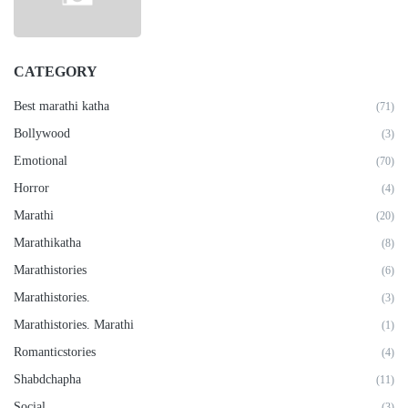
CATEGORY
Best marathi katha
(71)
Bollywood
(3)
Emotional
(70)
Horror
(4)
Marathi
(20)
Marathikatha
(8)
Marathistories
(6)
Marathistories.
(3)
Marathistories. Marathi
(1)
Romanticstories
(4)
Shabdchapha
(11)
Social
(3)