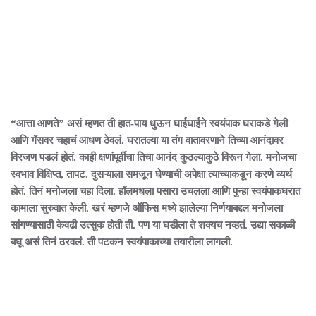
“आत्ता आणते” असं म्हणत ती हात-पाय धुऊन घाईघाईने स्वयंपाक घराकडे गेली
आणि गॅसवर चहाचं आधण ठेवलं. घरातल्या या तंग वातावरणाने तिच्या आनंदावर
विरजण पडलं होतं. काही क्षणांपूर्वीचा तिचा आनंद कुठल्याकुठे विरून गेला. मनोजचा
स्वभाव विक्षिप्त, तापट. दुसऱ्याला समजून घेण्याची अपेक्षा त्याच्याकडून करणे व्यर्थ
होतं. तिनं मनोजला चहा दिला. हॉलमधला पसारा उचलला आणि पुन्हा स्वयंपाकघरात
कामाला सुरुवात केली. खरं म्हणजे ऑफिस मध्ये झालेल्या निर्णयाबद्दल मनोजला
सांगण्यासाठी केवढी उत्सुक होती ती. पण या घडीला ते शक्यच नव्हतं. उद्या सकाळी
बघू असं तिनं ठरवलं. ती पटकन स्वयंपाकाच्या तयारीला लागली.