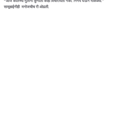
“आज कालच्या मुलींना कुणाला काही विचारायला नको. निर्णय घेऊन मोकळ्या.”
सासूबाईनीही मनोजचीच री ओढली.