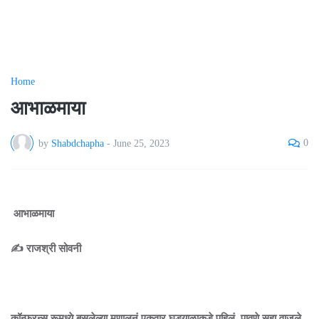
Home
आभाळमाया
0
by
Shabdchapha
-
June 25, 2023
आभाळमाया
✍️ राजश्री सोवनी
कॉन्फरन्स रूमध्ये बसलेल्या मृणालनं एकवार घड्याळाकडे पहिलं. पावणे सहा वाजले